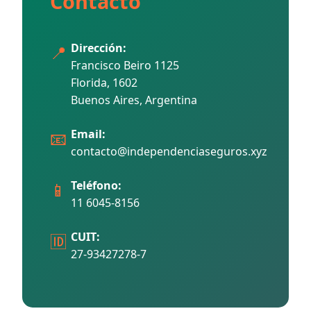
Contacto
Dirección:
📍
Francisco Beiro 1125
Florida, 1602
Buenos Aires, Argentina
Email:
📧
contacto@independenciaseguros.xyz
Teléfono:
📱
11 6045-8156
CUIT:
🆔
27-93427278-7